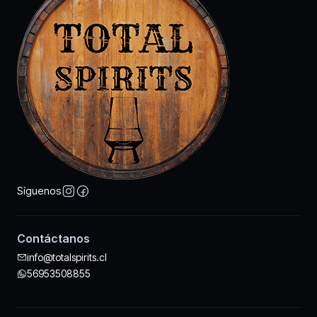
Síguenos
Contáctanos
info@totalspirits.cl
56953508855