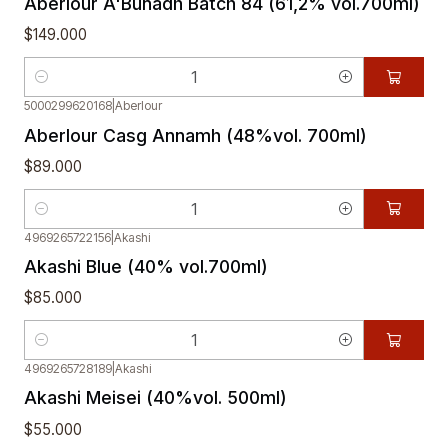
Aberlour A'Bunadh Batch 84 (61,2% vol.700ml)
$149.000
Cantidad
5000299620168
|
Aberlour
Aberlour Casg Annamh (48%vol. 700ml)
$89.000
Cantidad
4969265722156
|
Akashi
Akashi Blue (40% vol.700ml)
$85.000
Cantidad
4969265728189
|
Akashi
Akashi Meisei (40%vol. 500ml)
$55.000