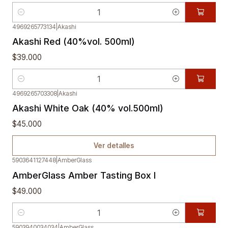
Cantidad
4969265773134
|
Akashi
Akashi Red (40%vol. 500ml)
$39.000
Cantidad
4969265703308
|
Akashi
Agotado
Akashi White Oak (40% vol.500ml)
$45.000
Ver detalles
5903641127448
|
AmberGlass
AmberGlass Amber Tasting Box I
$49.000
Cantidad
5903940034034
|
AmberGlass