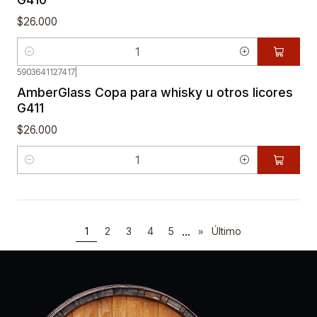
$26.000
Cantidad
5903641127417
|
AmberGlass Copa para whisky u otros licores
G411
$26.000
Cantidad
...
1
2
3
4
5
»
Último