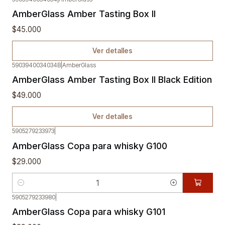
Agotado
AmberGlass Amber Tasting Box II
$45.000
Ver detalles
5903940034034B
|
AmberGlass
Agotado
AmberGlass Amber Tasting Box II Black Edition
$49.000
Ver detalles
5905279233973
|
AmberGlass Copa para whisky G100
$29.000
Cantidad
5905279233980
|
AmberGlass Copa para whisky G101