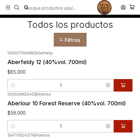
Todos los productos estan en stock. Despachamos a todo Chile.
Inicio
Todos los productos
Todos los productos
Filtros
5000277000982
|
Aberfeldy
Aberfeldy 12 (40%vol. 700ml)
$65.000
Cantidad
5000299620403
|
Aberlour
Aberlour 10 Forest Reserve (40%vol. 700ml)
$59.000
Cantidad
3047100243774
|
Aberlour