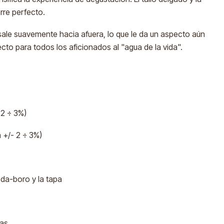
rre perfecto.
sale suavemente hacia afuera, lo que le da un aspecto aún
cto para todos los aficionados al "agua de la vida".
 2 ÷ 3%)
 +/- 2 ÷ 3%)
oda-boro y la tapa
as.