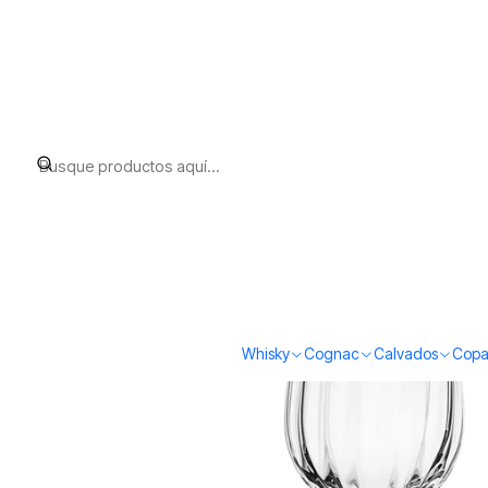
Inicio
Todos los productos
AmberGlass Copa para whisky G120
Whisky
Cognac
Calvados
Copa