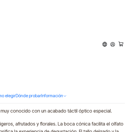
 Copa para whisky
ar al Carro
Comprar ahora
tos
o elegir
Dónde probar
Información
muy conocido con un acabado táctil óptico especial.
ros, afrutados y florales. La boca cónica facilita el olfato
ensifica la experiencia de degustación. El tallo delgado y la