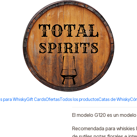
Todos los productos estan en stock. Despachamos a todo Chile.
|
AmberGlass
G120
Agreg
Cantidad
Agregar a la lista de favori
s para Whisky
Gift Cards
Ofertas
Todos los productos
Catas de Whisky
Cóm
DESCRIPCIÓN
El modelo G120 es un modelo 
Recomendada para whiskies lige
de sutiles notas florales e int