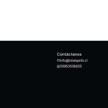
Contáctanos
info@totalspirits.cl
56953508855