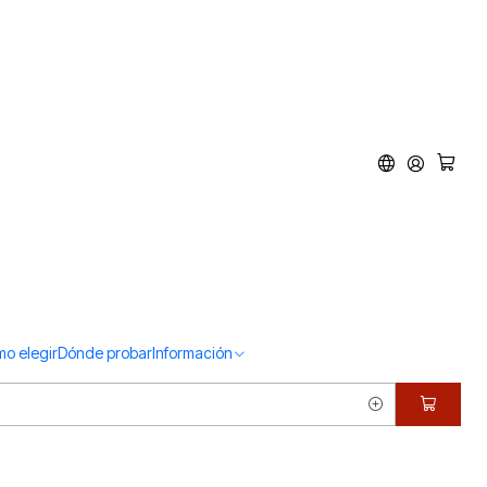
o elegir
Dónde probar
Información