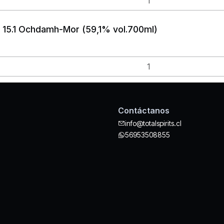
 15.1 Ochdamh-Mor (59,1% vol.700ml)
Contáctanos
info@totalspirits.cl
56953508855