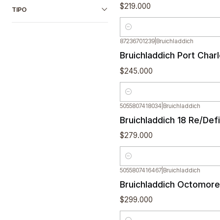
$219.000
TIPO
Cantidad
87236701239
|
Bruichladdich
Bruichladdich Port Char
$245.000
Cantidad
5055807418034
|
Bruichladdich
Bruichladdich 18 Re/Def
$279.000
Cantidad
5055807416467
|
Bruichladdich
Bruichladdich Octomore 
$299.000