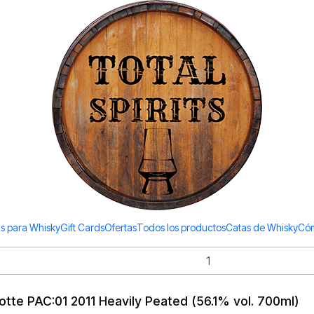
Todos los productos estan en stock. Despachamos a todo Chile.
Bruichladdich
die Eight (50% vol. 700ml)
ley 2013 (50%vol. 700ml)
s para Whisky
Gift Cards
Ofertas
Todos los productos
Catas de Whisky
Cóm
lotte PAC:01 2011 Heavily Peated (56.1% vol. 700ml)