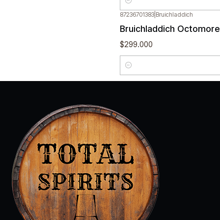
Cantidad
87236701383
|
Bruichladdich
Bruichladdich Octomore
$299.000
Cantidad