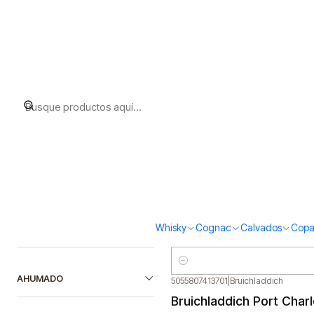
Inicio
Bruichladdich
Filtrar Productos
5055807405850
|
Bruichladdich
Bruichladdich 8 The Lad
1-7 de 7 productos
$89.000
ORDENAR POR
Cantidad
5055807415460
|
Bruichladdich
Bruichladdich Islay Bar
FILTRAR POR PRECIO
Whisky
Cognac
Calvados
Copa
$99.000
Cantidad
AHUMADO
5055807413701
|
Bruichladdich
Bruichladdich Port Char