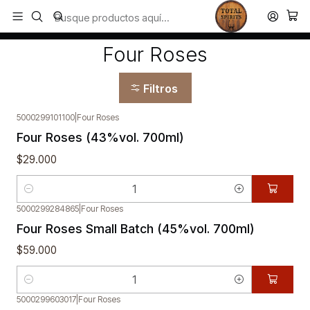
Todos los productos estan en stock. Despachamos a todo Chile.
Inicio
Four Roses
Four Roses
Filtros
5000299101100
|
Four Roses
Four Roses (43%vol. 700ml)
$29.000
Cantidad
5000299284865
|
Four Roses
Four Roses Small Batch (45%vol. 700ml)
$59.000
Cantidad
5000299603017
|
Four Roses