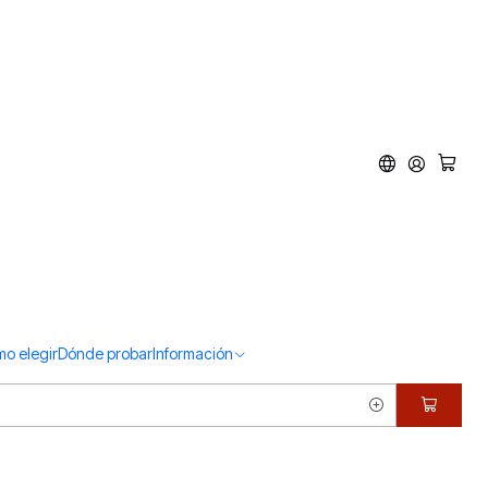
o elegir
Dónde probar
Información