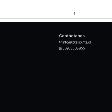
Contáctanos
info@totalspirits.cl
56953508855