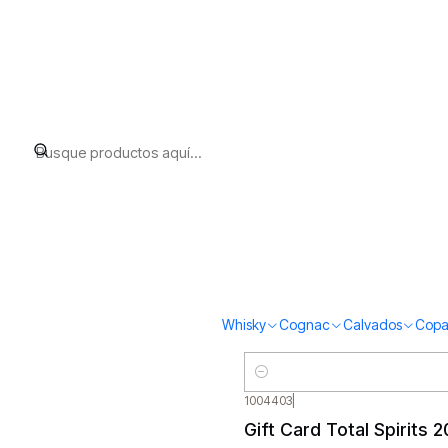
Inicio
Gift Cards
Filtrar Productos
1004401
|
Gift Card Total Spirits 
1-3 de 3 productos
$50.000
ORDENAR POR
Cantidad
1004402
|
Gift Card Total Spirits 
FILTRAR POR PRECIO
Whisky
Cognac
Calvados
Copa
$100.000
Cantidad
1004403
|
Gift Card Total Spirits