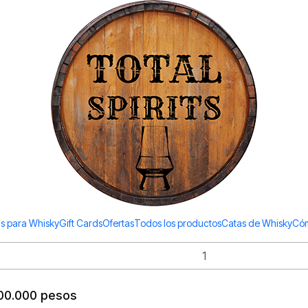
Todos los productos estan en stock. Despachamos a todo Chile.
Gift Cards
50.000 pesos
100.000 pesos
s para Whisky
Gift Cards
Ofertas
Todos los productos
Catas de Whisky
Cóm
 200.000 pesos