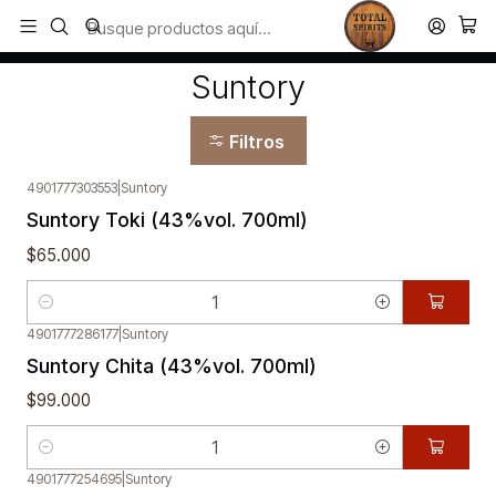
Todos los productos estan en stock. Despachamos a todo Chile.
Inicio
Suntory
Suntory
Filtros
4901777303553
|
Suntory
Suntory Toki (43%vol. 700ml)
$65.000
Cantidad
4901777286177
|
Suntory
Suntory Chita (43%vol. 700ml)
$99.000
Cantidad
4901777254695
|
Suntory