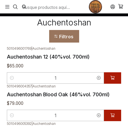
Todos los productos estan en stock. Despachamos a todo Chile.
Inicio
Auchentoshan
Auchentoshan
Filtros
5010496001769
|
Auchentoshan
Auchentoshan 12 (40%vol. 700ml)
$65.000
Cantidad
5010496004357
|
Auchentoshan
Auchentoshan Blood Oak (46%vol. 700ml)
$79.000
Cantidad
5010496005392
|
Auchentoshan