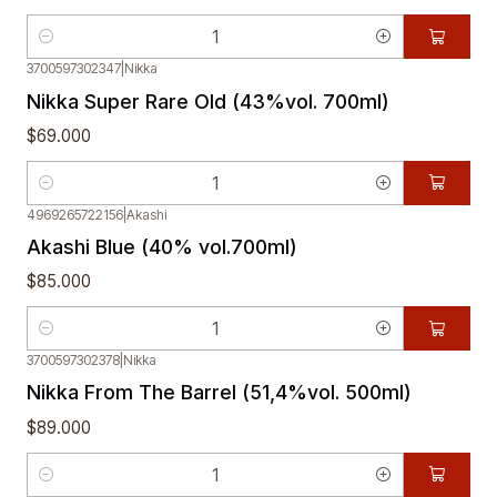
Cantidad
3700597302347
|
Nikka
Nikka Super Rare Old (43%vol. 700ml)
$69.000
Cantidad
4969265722156
|
Akashi
Akashi Blue (40% vol.700ml)
$85.000
Cantidad
3700597302378
|
Nikka
Nikka From The Barrel (51,4%vol. 500ml)
$89.000
Cantidad