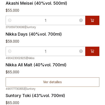
Akashi Meisei (40%vol. 500ml)
$55.000
Cantidad
3700597306383
|
Suntory
Nikka Days (40%vol. 700ml)
$59.000
Cantidad
4904230028253
|
Nikka
Agotado
Nikka All Malt (40%vol. 700ml)
$65.000
Ver detalles
4901777303553
|
Suntory
Suntory Toki (43%vol. 700ml)
$65.000