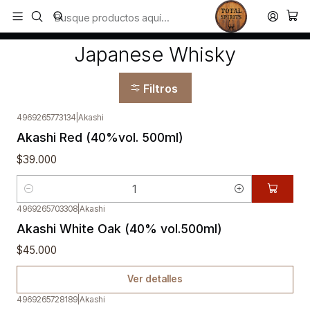
Todos los productos estan en stock. Despachamos a todo Chile.
Inicio
Whisky
Japanese Whisky
Japanese Whisky
Filtros
4969265773134
|
Akashi
Akashi Red (40%vol. 500ml)
$39.000
Cantidad
4969265703308
|
Akashi
Agotado
Akashi White Oak (40% vol.500ml)
$45.000
Ver detalles
4969265728189
|
Akashi