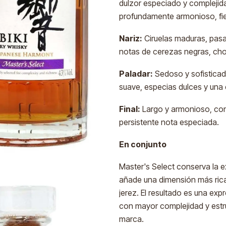
dulzor especiado y complejida
profundamente armonioso, fiel 
Nariz:
Ciruelas maduras, pasa
notas de cerezas negras, choc
Paladar:
Sedoso y sofisticad
suave, especias dulces y una 
Final:
Largo y armonioso, con v
persistente nota especiada.
En conjunto
Master's Select conserva la e
añade una dimensión más rica 
jerez. El resultado es una exp
con mayor complejidad y estru
marca.