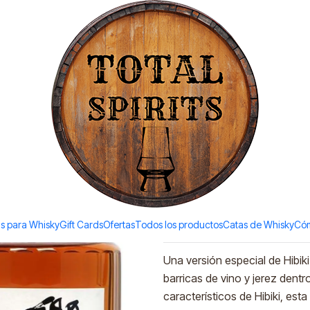
Todos los productos estan en stock. Despachamos a todo Chile.
ny Master's Select (43%vol. 700ml)
|
Suntory Hi
Master's S
Agreg
Cantidad
Agregar a la lista de favori
s para Whisky
Gift Cards
Ofertas
Todos los productos
Catas de Whisky
Cóm
DESCRIPCIÓN
Una versión especial de Hibi
barricas de vino y jerez dentr
característicos de Hibiki, es