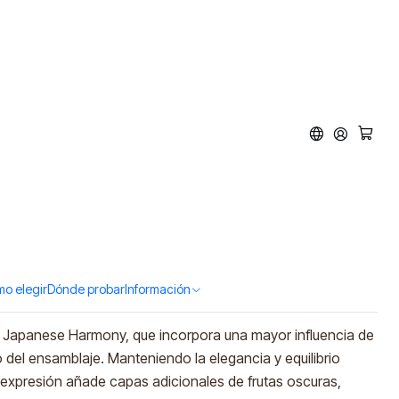
biki Japanese Harmony
elect (43%vol. 700ml)
ar al Carro
Comprar ahora
tos
o elegir
Dónde probar
Información
ki Japanese Harmony, que incorpora una mayor influencia de
o del ensamblaje. Manteniendo la elegancia y equilibrio
ta expresión añade capas adicionales de frutas oscuras,