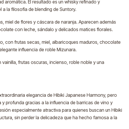
d aromática. El resultado es un whisky refinado y
a la filosofía de blending de Suntory.
s, miel de flores y cáscara de naranja. Aparecen además
olate con leche, sándalo y delicados matices florales.
o, con frutas secas, miel, albaricoques maduros, chocolate
elegante influencia de roble Mizunara.
ainilla, frutas oscuras, incienso, roble noble y una
xtraordinaria elegancia de Hibiki Japanese Harmony, pero
y profunda gracias a la influencia de barricas de vino y
resión especialmente atractiva para quienes buscan un Hibiki
ctura, sin perder la delicadeza que ha hecho famosa a la