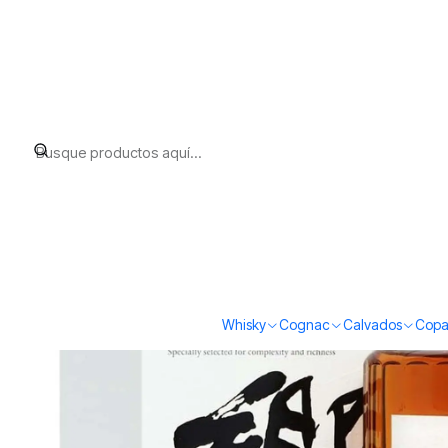
Inicio
Whisky
Japanese Whisky
Suntory Hibiki Japanese Harmo
Whisky
Cognac
Calvados
Copa