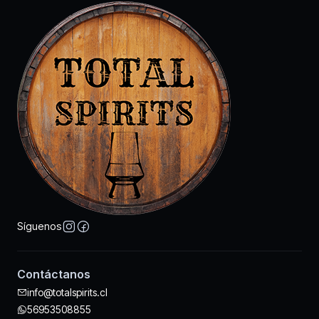
Síguenos
Contáctanos
info@totalspirits.cl
56953508855