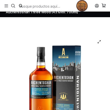
Todos los productos estan en stock. Despachamos a todo Chile.
Inicio
Whisky
Scotch Whisky Lowland
Auchentoshan Three Wood (43%vol. 700ml)