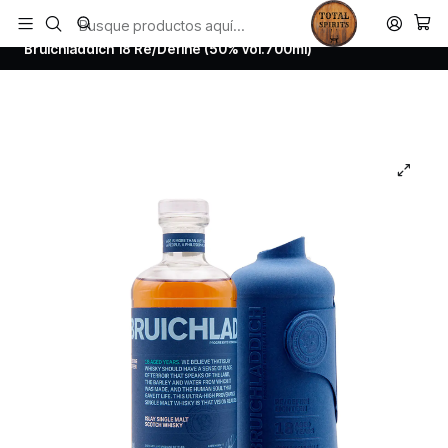
Todos los productos estan en stock. Despachamos a todo Chile.
Inicio
Whisky
Scotch Whisky Islay
Bruichladdich 18 Re/Define (50% vol.700ml)