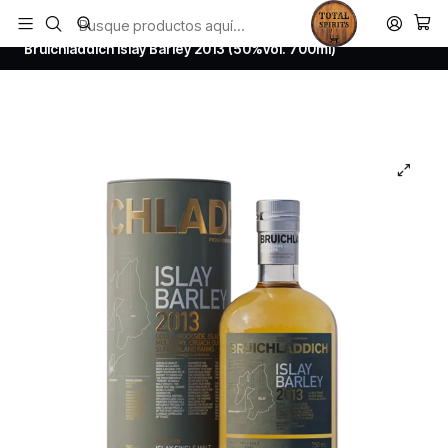
Todos los productos estan en stock. Despachamos a todo Chile.
Inicio
Whisky
Scotch Whisky Islay
Bruichladdich Islay Barley 2013 (50%vol. 700ml)