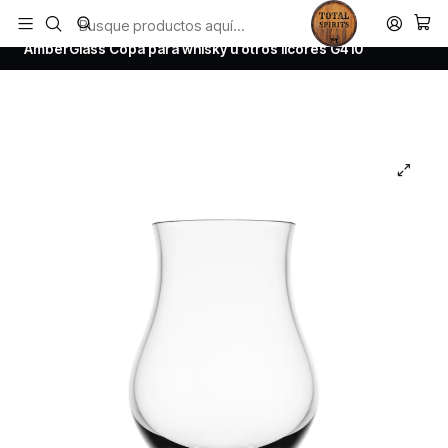
Todos los productos estan en stock. Despachamos a todo Chile.
Inicio
Todos los productos
AmberGlass Copa para whisky u otros licores G410