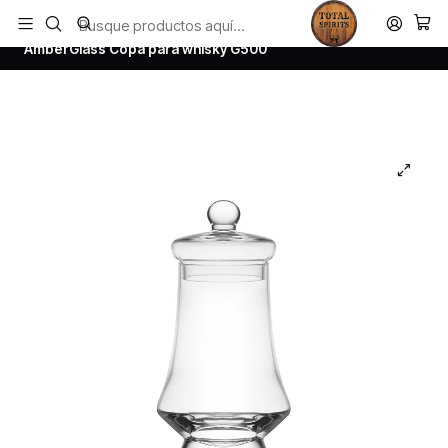
Todos los productos estan en stock. Despachamos a todo Chile.
Inicio
Todos los productos
AmberGlass Copa para whisky G500