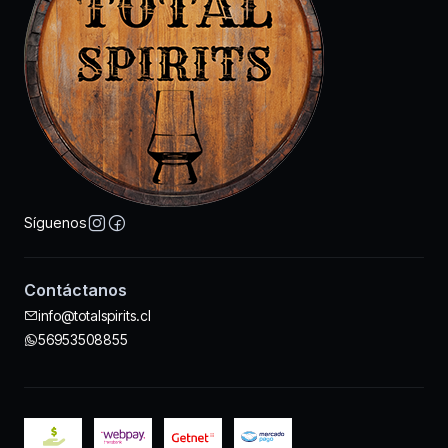
Síguenos
Contáctanos
info@totalspirits.cl
56953508855