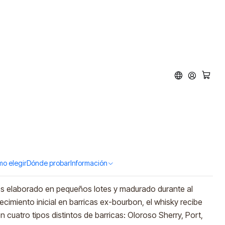
Dew 18 Single Malt
 700ml)
ar al Carro
Comprar ahora
tos
o elegir
Dónde probar
Información
dés elaborado en pequeños lotes y madurado durante al
cimiento inicial en barricas ex-bourbon, el whisky recibe
 cuatro tipos distintos de barricas: Oloroso Sherry, Port,