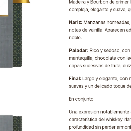
Madeira y Bourbon de primer l
compleja, elegante y suave, q
Nariz:
Manzanas horneadas, fr
notas de vainilla. Aparecen 
noble.
Paladar:
Rico y sedoso, con
mantequilla, chocolate con le
capas sucesivas de fruta, dul
Final:
Largo y elegante, con no
suaves y un delicado toque de
En conjunto
Una expresión notablemente c
característica del whiskey ir
profundidad sin perder armoní