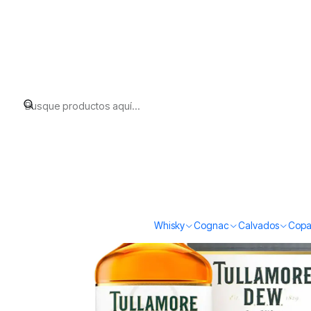
Inicio
Whisky
Irish Whiskey
Tullamore Dew 18 Single Malt (41,3
Whisky
Cognac
Calvados
Copa