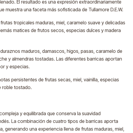
lenado. El resultado es una expresión extraordinariamente
ue muestra una faceta más sofisticada de Tullamore D.E.W.
utas tropicales maduras, miel, caramelo suave y delicadas
además matices de frutos secos, especias dulces y madera
 duraznos maduros, damascos, higos, pasas, caramelo de
che y almendras tostadas. Las diferentes barricas aportan
zor y especias.
tas persistentes de frutas secas, miel, vainilla, especias
 roble tostado.
ompleja y equilibrada que conserva la suavidad
landés. La combinación de cuatro tipos de barricas aporta
a, generando una experiencia llena de frutas maduras, miel,