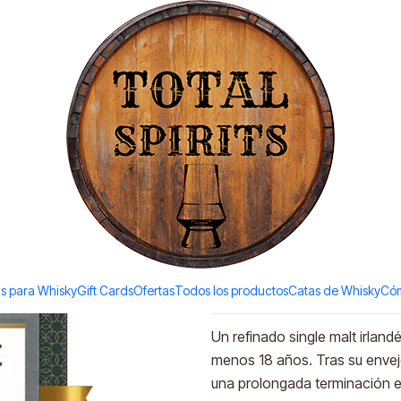
Todos los productos estan en stock. Despachamos a todo Chile.
% vol. 700ml)
|
Tullamore 
(41,3% vol.
Agreg
Cantidad
Agregar a la lista de favori
s para Whisky
Gift Cards
Ofertas
Todos los productos
Catas de Whisky
Cóm
DESCRIPCIÓN
Un refinado single malt irlan
menos 18 años. Tras su enveje
una prolongada terminación en