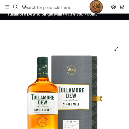
Todos los productos estan en stock. Despachamos a todo Chile.
Home
Whisky
Irish Whiskey
Tullamore Dew 18 Single Malt (41,3% vol. 700ml)