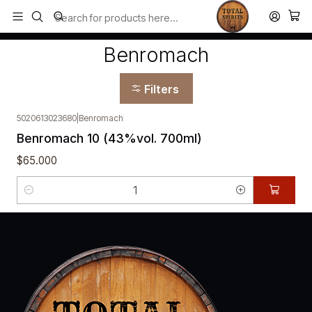
Todos los productos estan en stock. Despachamos a todo Chile.
Home
Benromach
Benromach
Filters
5020613023680
|
Benromach
Benromach 10 (43%vol. 700ml)
$65.000
Quantity