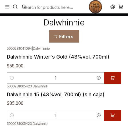
Todos los productos estan en stock. Despachamos a todo Chile.
Home
Dalwhinnie
Dalwhinnie
Filters
5000281041094
|
Dalwhinnie
Dalwhinnie Winter's Gold (43%vol. 700ml)
$59.000
Quantity
5000281005423
|
Dalwinnie
Dalwhinnie 15 (43%vol. 700ml) (sin caja)
$85.000
Quantity
5000281005423
|
Dalwinnie