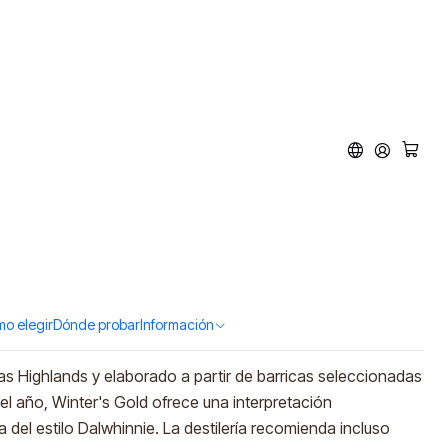
 Winter's Gold
00ml)
d to Cart
Buy now
o elegir
Dónde probar
Información
las Highlands y elaborado a partir de barricas seleccionadas
el año, Winter's Gold ofrece una interpretación
del estilo Dalwhinnie. La destilería recomienda incluso