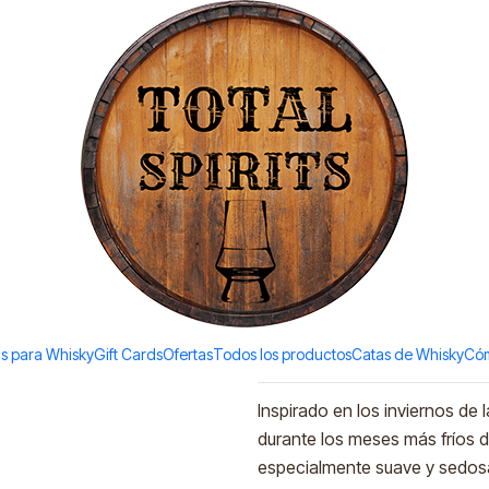
Todos los productos estan en stock. Despachamos a todo Chile.
d (43%vol. 700ml)
|
Dalwhinnie
(43%vol. 7
Ad
Quantity
Add to Wishlist
s para Whisky
Gift Cards
Ofertas
Todos los productos
Catas de Whisky
Cóm
DESCRIPTION
Inspirado en los inviernos de 
durante los meses más fríos d
especialmente suave y sedosa 