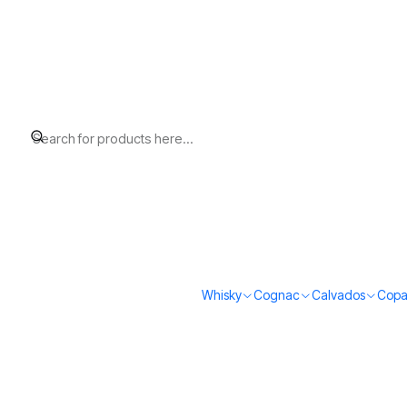
Home
Whisky
Scotch Whisky Highland
Dalwhinnie Winter's Gol
Whisky
Cognac
Calvados
Copa