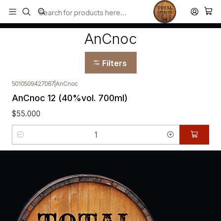
Todos los productos estan en stock. Despachamos a todo Chile.
Home
AnCnoc
AnCnoc
Filters
5010509427067
|
AnCnoc
AnCnoc 12 (40%vol. 700ml)
$55.000
Quantity