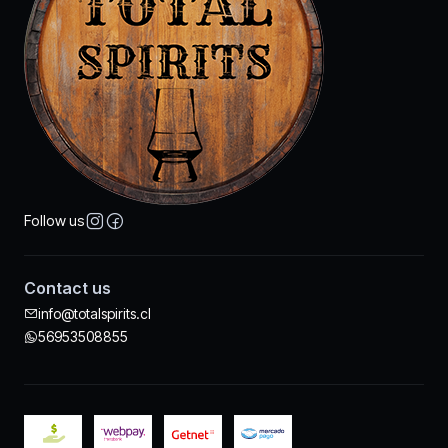
Follow us
Contact us
info@totalspirits.cl
56953508855