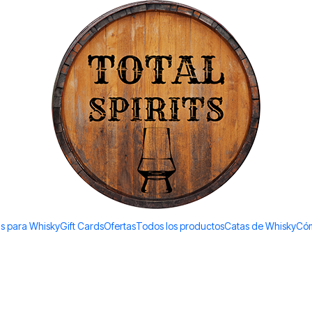
Todos los productos estan en stock. Despachamos a todo Chile.
Glenrothes
 700ml)
s para Whisky
Gift Cards
Ofertas
Todos los productos
Catas de Whisky
Cóm