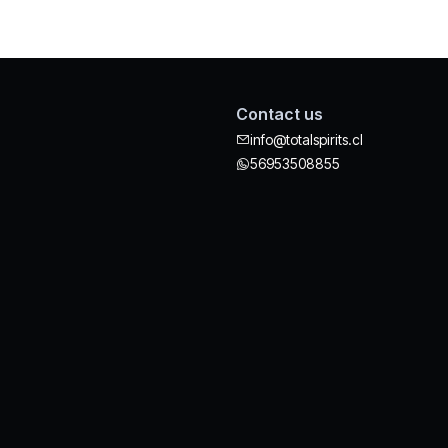
Contact us
info@totalspirits.cl
56953508855