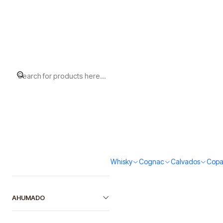
Home
Glenrothes
Filter products
5010314306830
|
Glenrothes
Glenrothes 12 (40%vol.
1-1 of 1 products
$69.000
SORT BY
Quantity
FILTER BY PRICE
Whisky
Cognac
Calvados
Copa
AHUMADO