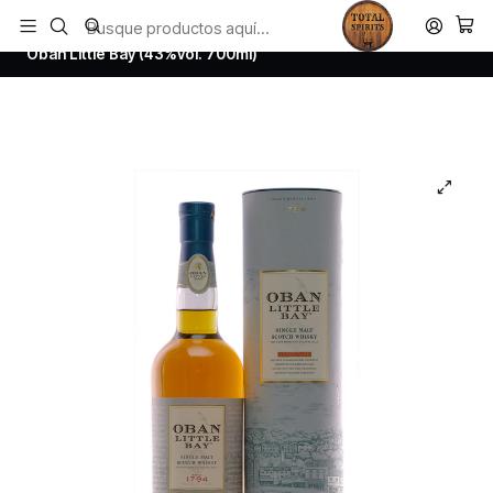
Todos los productos estan en stock. Despachamos a todo Chile.
Inicio
Whisky
Scotch Whisky Highland
Oban Little Bay (43%vol. 700ml)