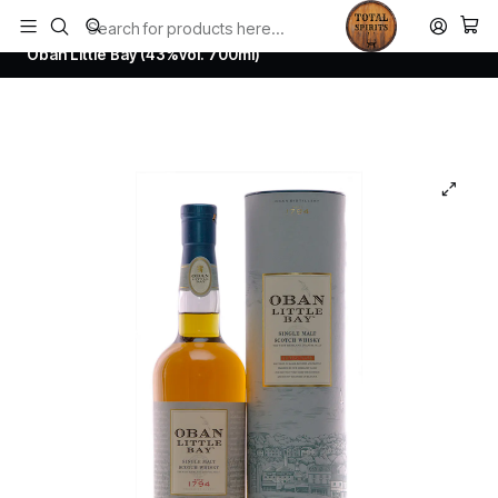
Todos los productos estan en stock. Despachamos a todo Chile.
Home
Whisky
Scotch Whisky Highland
Oban Little Bay (43%vol. 700ml)