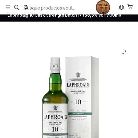
Todos los productos estan en stock. Despachamos a todo Chile.
Inicio
Whisky
Scotch Whisky Islay
Laphroaig 10 Cask Strength Batch 17 (58,3% vol. 700ml)