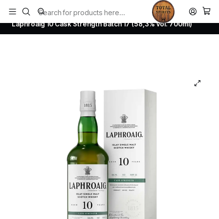
Todos los productos estan en stock. Despachamos a todo Chile.
Home
Whisky
Scotch Whisky Islay
Laphroaig 10 Cask Strength Batch 17 (58,3% vol. 700ml)