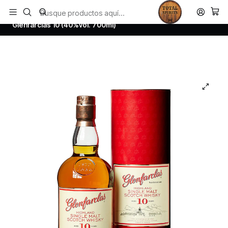
Todos los productos estan en stock. Despachamos a todo Chile.
Inicio
Whisky
Scotch Whisky Speyside
Glenfarclas 10 (40%vol. 700ml)