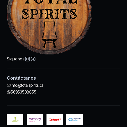
Síguenos
Contáctanos
info@totalspirits.cl
56953508855