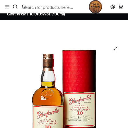
Todos los productos estan en stock. Despachamos a todo Chile.
Home
Whisky
Scotch Whisky Speyside
Glenfarclas 10 (40%vol. 700ml)