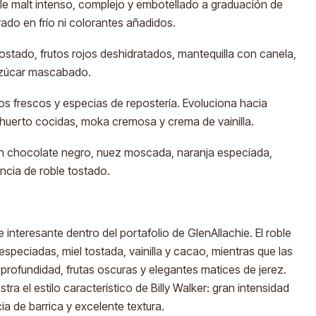
le malt intenso, complejo y embotellado a graduación de
ltrado en frío ni colorantes añadidos.
ostado, frutos rojos deshidratados, mantequilla con canela,
 azúcar mascabado.
cos frescos y especias de repostería. Evoluciona hacia
e huerto cocidas, moka cremosa y crema de vainilla.
n chocolate negro, nuez moscada, naranja especiada,
encia de roble tostado.
interesante dentro del portafolio de GlenAllachie. El roble
speciadas, miel tostada, vainilla y cacao, mientras que las
profundidad, frutas oscuras y elegantes matices de jerez.
ra el estilo característico de Billy Walker: gran intensidad
a de barrica y excelente textura.