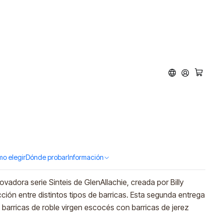
 Sinteis Series Part II
% vol.700ml)
ar al Carro
Comprar ahora
tos
o elegir
Dónde probar
Información
ovadora serie Sinteis de GlenAllachie, creada por Billy
cción entre distintos tipos de barricas. Esta segunda entrega
arricas de roble virgen escocés con barricas de jerez