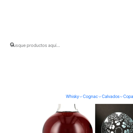
Inicio
Whisky
Scotch Whisky Speyside
Glenallachie Sinteis Serie
Whisky
Cognac
Calvados
Copa