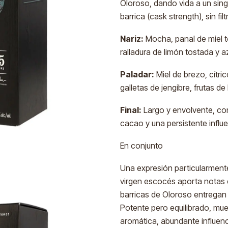
Oloroso, dando vida a un sing
barrica (cask strength), sin fi
Nariz:
Mocha, panal de miel t
ralladura de limón tostada y
Paladar:
Miel de brezo, cítri
galletas de jengibre, frutas d
Final:
Largo y envolvente, co
cacao y una persistente influ
En conjunto
Una expresión particularmente 
virgen escocés aporta notas e
barricas de Oloroso entregan 
Potente pero equilibrado, muest
aromática, abundante influenci