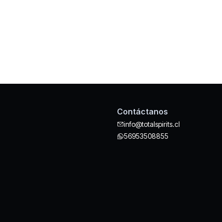
Contáctanos
info@totalspirits.cl
56953508855