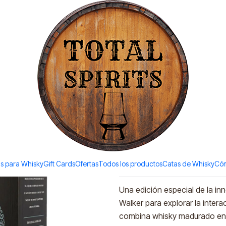
Todos los productos estan en stock. Despachamos a todo Chile.
s Part II 2015 (58,2% vol.700ml)
|
Glenallachie
2015 (58,2
Agreg
Cantidad
Agregar a la lista de favori
s para Whisky
Gift Cards
Ofertas
Todos los productos
Catas de Whisky
Cóm
DESCRIPCIÓN
Una edición especial de la inn
Walker para explorar la intera
combina whisky madurado en b