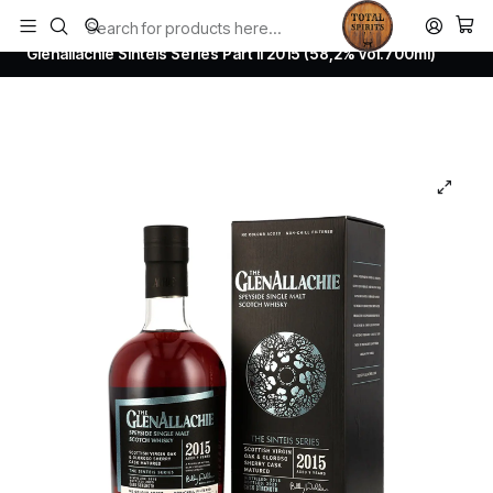
Todos los productos estan en stock. Despachamos a todo Chile.
Home
Whisky
Scotch Whisky Speyside
Glenallachie Sinteis Series Part II 2015 (58,2% vol.700ml)