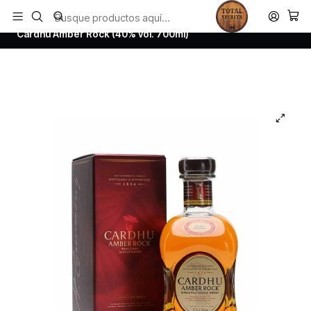
Todos los productos estan en stock. Despachamos a todo Chile.
Inicio
Whisky
Scotch Whisky Speyside
Cardhu Amber Rock (40% vol. 700ml)