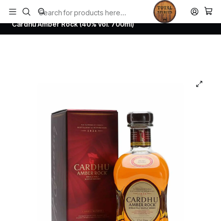
Todos los productos estan en stock. Despachamos a todo Chile.
Home
Whisky
Scotch Whisky Speyside
Cardhu Amber Rock (40% vol. 700ml)