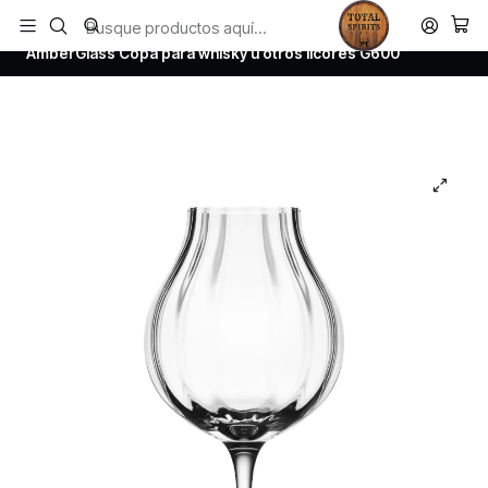
Todos los productos estan en stock. Despachamos a todo Chile.
Inicio
Todos los productos
AmberGlass Copa para whisky u otros licores G600