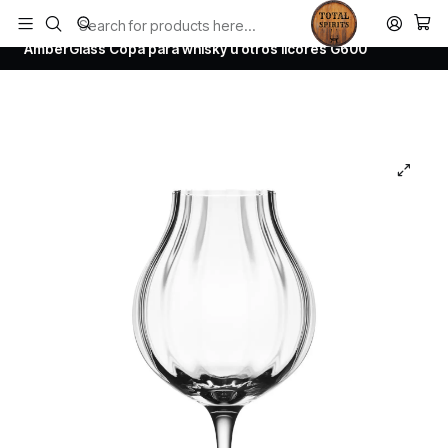
Todos los productos estan en stock. Despachamos a todo Chile.
Home
Todos los productos
AmberGlass Copa para whisky u otros licores G600