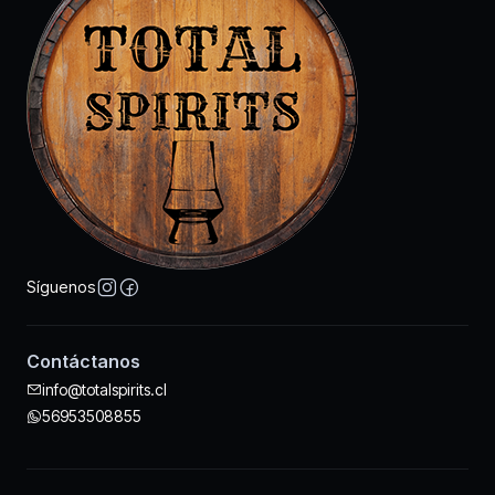
Síguenos
Contáctanos
info@totalspirits.cl
56953508855