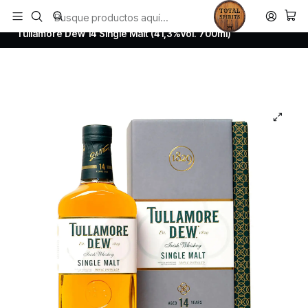
Todos los productos estan en stock. Despachamos a todo Chile.
Inicio
Whisky
Irish Whiskey
Tullamore Dew 14 Single Malt (41,3%vol. 700ml)