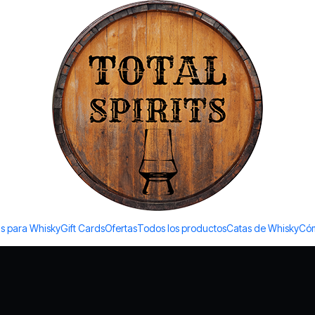
Todos los productos estan en stock. Despachamos a todo Chile.
Privacy Policy
Contáctanos
info@totalspirits.cl
56953508855
s para Whisky
Gift Cards
Ofertas
Todos los productos
Catas de Whisky
Cóm