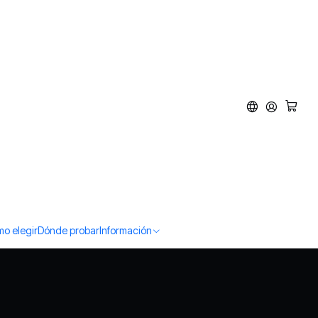
o elegir
Dónde probar
Información