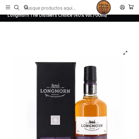
Todos los productos estan en stock. Despachamos a todo Chile.
Inicio
Whisky
Scotch Whisky Speyside
Longmorn The Distillers Choice (40% vol.700ml)