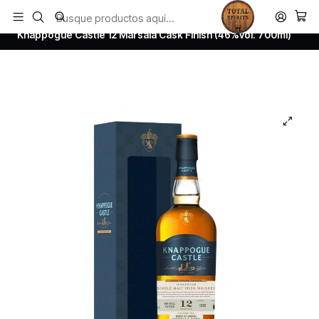
Todos los productos estan en stock. Despachamos a todo Chile.
Inicio
Whisky
Irish Whiskey
Knappogue Castle 12 Marsala Cask Finish (46%vol. 700ml)