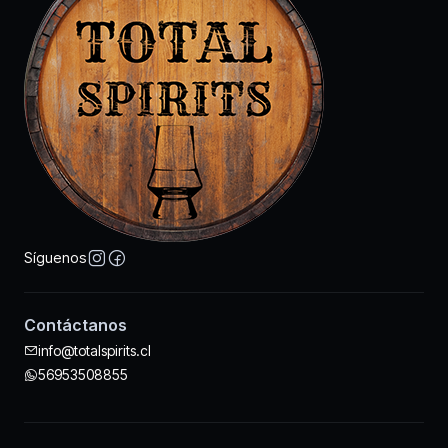
Síguenos
Contáctanos
info@totalspirits.cl
56953508855