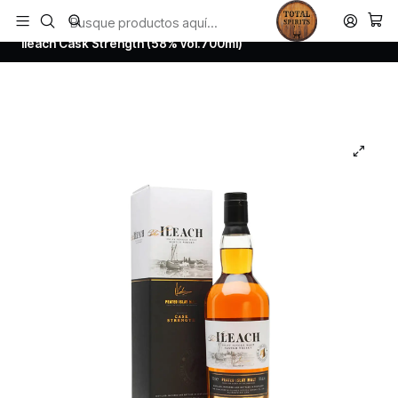
Todos los productos estan en stock. Despachamos a todo Chile.
Inicio
Whisky
Scotch Whisky Islay
Ileach Cask Strength (58% vol.700ml)