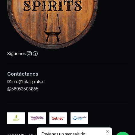
Síguenos
Contáctanos
info@totalspirits.cl
56953508855
Envíanos un mensaje de