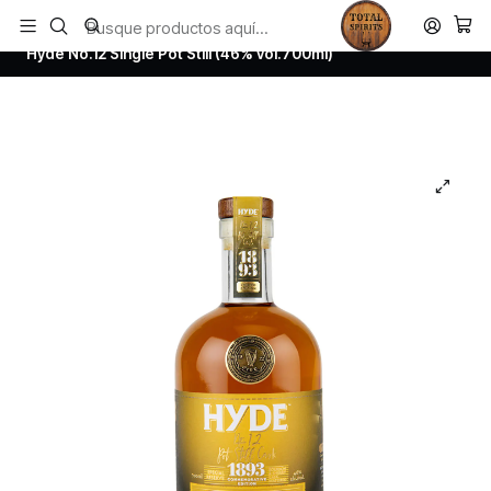
Todos los productos estan en stock. Despachamos a todo Chile.
Inicio
Whisky
Irish Whiskey
Hyde No.12 Single Pot Still (46% vol.700ml)