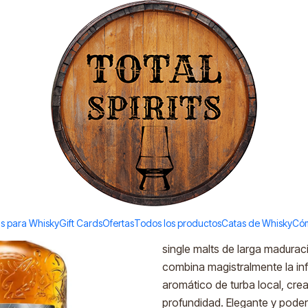
Todos los productos estan en stock. Despachamos a todo Chile.
700ml)
|
Highland P
Agreg
Cantidad
Agregar a la lista de favori
DESCRIPCIÓN
s para Whisky
Gift Cards
Ofertas
Todos los productos
Catas de Whisky
Cóm
Una de las expresiones más cé
single malts de larga madurac
combina magistralmente la inf
aromático de turba local, crea
profundidad. Elegante y poderos