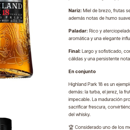
Nariz:
Miel de brezo, frutas 
además notas de humo suave, 
Paladar:
Rico y aterciopelado
aromática y una elegante influ
Final:
Largo y sofisticado, co
cálidas y una persistente nota
En conjunto
Highland Park 18 es un ejempl
demás: la turba, el jerez, la f
impecable. La maduración pro
sacrificar frescura, convirti
del whisky.
🏆 Considerado uno de los me