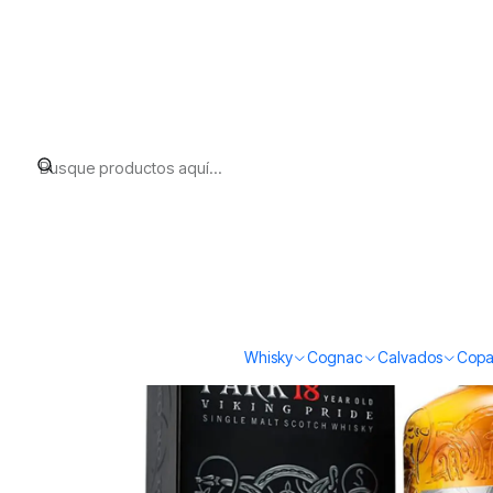
Inicio
Whisky
Scotch Whisky Island
Highland Park 18 (43% vol.
Whisky
Cognac
Calvados
Copa