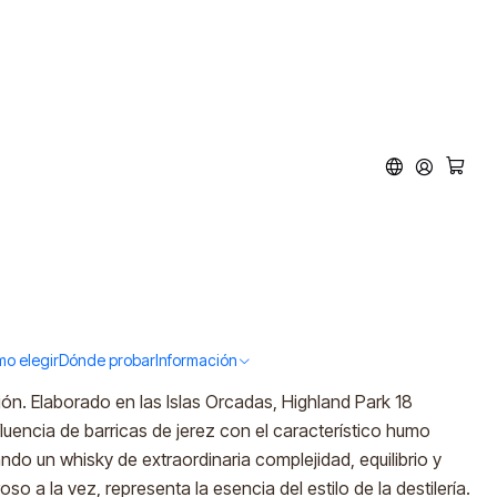
ark 18 (43% vol.700ml)
ar al Carro
Comprar ahora
tos
o elegir
Dónde probar
Información
lebres de Escocia y una referencia indiscutida entre los
ión. Elaborado en las Islas Orcadas, Highland Park 18
luencia de barricas de jerez con el característico humo
ndo un whisky de extraordinaria complejidad, equilibrio y
o a la vez, representa la esencia del estilo de la destilería.