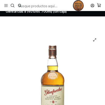
Todos los productos estan en stock. Despachamos a todo Chile.
Inicio
Whisky
Scotch Whisky Speyside
Glenfarclas 8 (40%vol. 700ml) (sin caja)