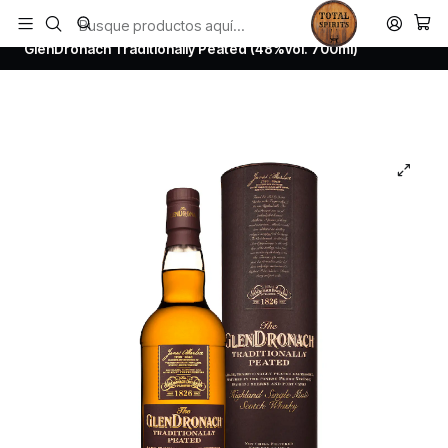
Todos los productos estan en stock. Despachamos a todo Chile.
Inicio
Whisky
Scotch Whisky Highland
GlenDronach Traditionally Peated (48%vol. 700ml)