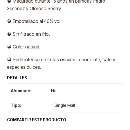
🥃 Madurado durante 15 años en barricas Pedro
Ximénez y Oloroso Sherry.
🥃 Embotellado al 46% vol.
🥃 Sin filtrado en frío.
🥃 Color natural.
🥃 Perfil intenso de frutas oscuras, chocolate, café y
especias dulces.
DETALLES
Ahumado:
No
Tipo:
1. Single Malt
COMPARTIR ESTE PRODUCTO