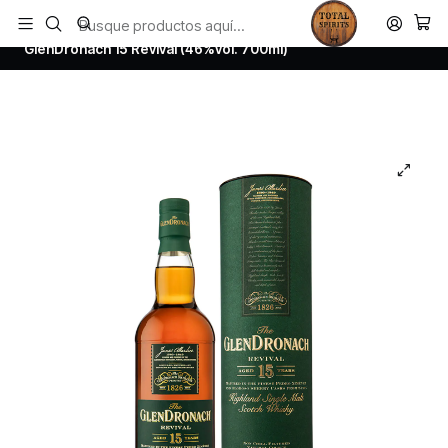
Todos los productos estan en stock. Despachamos a todo Chile.
Inicio
Whisky
Scotch Whisky Highland
GlenDronach 15 Revival (46%vol. 700ml)