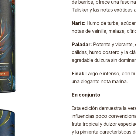
de barrica, ofrece una fascin
Talisker y las notas exóticas a
Nariz:
Humo de turba, azúcar
notas de vainilla, melaza, cítr
Paladar:
Potente y vibrante, 
cálidas, humo costero y la clá
agradable dulzura sin dominar
Final:
Largo e intenso, con hu
una elegante nota marina.
En conjunto
Esta edición demuestra la vers
influencias poco convenciona
fruta tropical y dulzor espec
y la pimienta características d