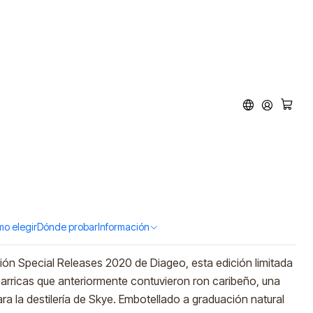
Special Release 2020
 700ml)
d to Cart
Buy now
o elegir
Dónde probar
Información
ción Special Releases 2020 de Diageo, esta edición limitada
arricas que anteriormente contuvieron ron caribeño, una
a la destilería de Skye. Embotellado a graduación natural