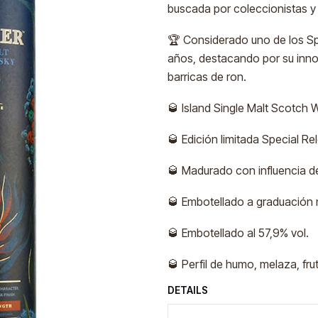
buscada por coleccionistas y
🏆 Considerado uno de los Spe
años, destacando por su inno
barricas de ron.
🥃 Island Single Malt Scotch 
🥃 Edición limitada Special R
🥃 Madurado con influencia de
🥃 Embotellado a graduación n
🥃 Embotellado al 57,9% vol.
🥃 Perfil de humo, melaza, fru
DETAILS