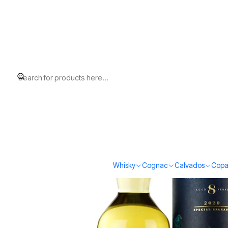
Home
Whisky
Scotch Whisky Island
Talisker 8 Special Release
Whisky
Cognac
Calvados
Copa