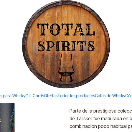
Todos los productos estan en stock. Despachamos a todo Chile.
 2020 (57,9%vol. 700ml)
|
Talisker 8 
(57,9%vol.
Ad
Quantity
Add to Wishlist
s para Whisky
Gift Cards
Ofertas
Todos los productos
Catas de Whisky
Cóm
DESCRIPTION
Parte de la prestigiosa colec
de Talisker fue madurada en b
combinación poco habitual par