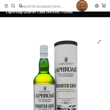
Todos los productos estan en stock. Despachamos a todo Chile.
Home
Whisky
Scotch Whisky Islay
Laphroaig Quarter Cask (48%vol. 700ml)