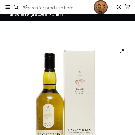
Todos los productos estan en stock. Despachamos a todo Chile.
Home
Whisky
Scotch Whisky Islay
Lagavulin 8 (48%vol. 700ml)