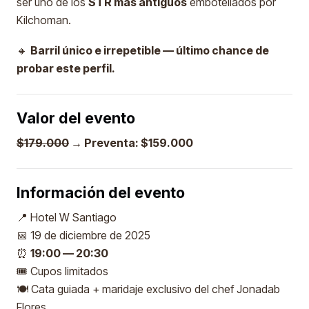
ser uno de los
STR más antiguos
embotellados por
Kilchoman.
🔸
Barril único e irrepetible — último chance de
probar este perfil.
Valor del evento
$179.000
→ Preventa: $159.000
Información del evento
📍 Hotel W Santiago
📅 19 de diciembre de 2025
⏰
19:00 — 20:30
🎟️ Cupos limitados
🍽️ Cata guiada + maridaje exclusivo del chef Jonadab
Flores