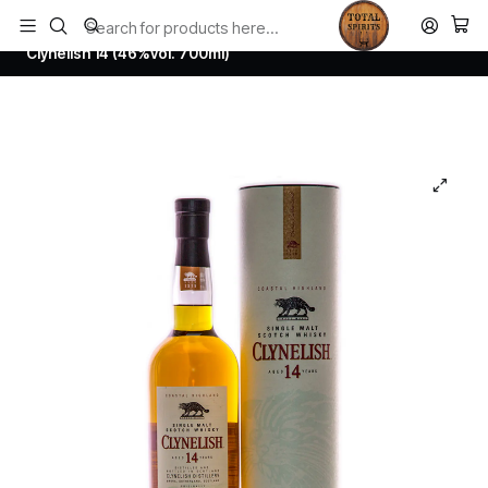
Todos los productos estan en stock. Despachamos a todo Chile.
Home
Whisky
Scotch Whisky Highland
Clynelish 14 (46%vol. 700ml)