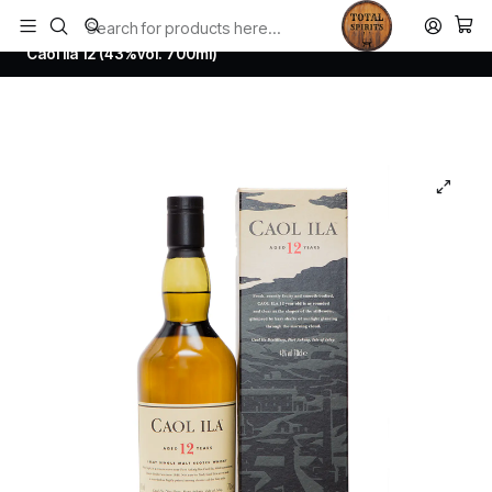
Todos los productos estan en stock. Despachamos a todo Chile.
Home
Whisky
Scotch Whisky Islay
Caol Ila 12 (43%vol. 700ml)