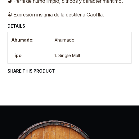
🥃 Perfil de humo limpio, cítricos y carácter marítimo.
🥃 Expresión insignia de la destilería Caol Ila.
DETAILS
Ahumado:
Ahumado
Tipo:
1. Single Malt
SHARE THIS PRODUCT