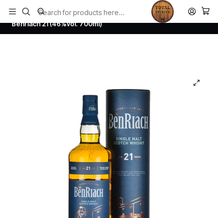
Todos los productos estan en stock. Despachamos a todo Chile.
Home
Whisky
Scotch Whisky Speyside
Benriach 21 (46%vol. 700ml)